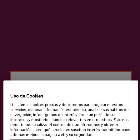
-
+
AÑADIR A MI COMPRA
Compartir
Compartir
Tuitear
Pinterest
Cosecha del manzanal ecológico, plantado en las tierras del
Marques, en Zerain.
Uso de Cookies
Utilizamos cookies propias y de terceros para mejorar nuestros
servicios, elaborar información estadística, analizar sus hábitos de
Más información de sidrería Oiharte
navegación, inferir grupos de interés, crear un perfil de sus
intereses y mostrarle anuncios relevantes en otros sitios. Esto nos
permite personalizar el contenido que ofrecemos y obtener
información sobre qué secciones suscitan interés, permitiéndonos
además mejorar la página web y su seguridad.